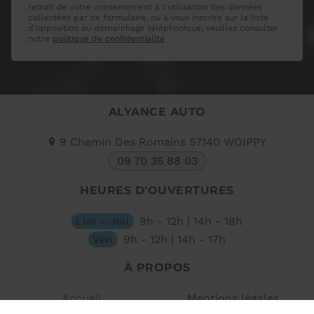
retrait de votre consentement à l'utilisation des données
collectées par ce formulaire, ou à vous inscrire sur la liste
d'opposition au démarchage téléphonique, veuillez consulter
notre
politique de confidentialité
ALYANCE AUTO
9 Chemin Des Romains
57140
WOIPPY
09 70 35 88 03
HEURES D'OUVERTURES
Lun - Jeu
9h - 12h | 14h - 18h
Ven
9h - 12h | 14h - 17h
À PROPOS
Accueil
Mentions légales
Contactez-nous
Plan du site