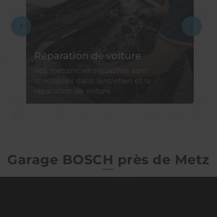
Réparation de voiture
Nos mécaniciens qualifiés sont
R
spécialisés dans l’entretien et la
réparation de voiture.
D
Garage BOSCH près de Metz