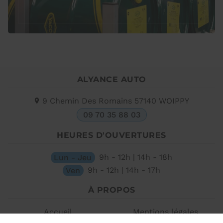
ALYANCE AUTO
9 Chemin Des Romains
57140
WOIPPY
09 70 35 88 03
HEURES D'OUVERTURES
Lun - Jeu
9h - 12h | 14h - 18h
Ven
9h - 12h | 14h - 17h
À PROPOS
Accueil
Mentions légales
Contactez-nous
Plan du site