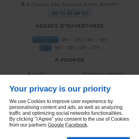
9 Chemin Des Romains
57140
WOIPPY
09 70 35 88 03
HEURES D'OUVERTURES
Lun - Jeu
9h - 12h | 14h - 18h
Ven
9h - 12h | 14h - 17h
À PROPOS
Accueil
Mentions légales
Contactez-nous
Plan du site
Your privacy is our priority
SUIVEZ-NOUS
We use Cookies to improve user experience by
personalising content and ads, as well as analyzing
traffic and optimizing social networks functionalities.
By clicking "I Agree" you consent to the use of Cookies
from our partners
Google
Facebook
.
Agence web